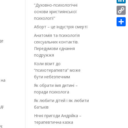
“Духовно-психологічні
Linke
основи християнської
,
психології”
Copy
Аборт – це індустрія смерті
Link
Поділ
Анатомія та психологія
де
сексуальних контактів.
Передумови єднання
подружжя
Коли візит до
“психотерапевта” може
бути небезпечним
 на
Як обрати імя дитині –
поради психолога
Як любити дітей і як любити
ді
батьків
Нічні пригоди Андрійка –
терапевтична казка
ує