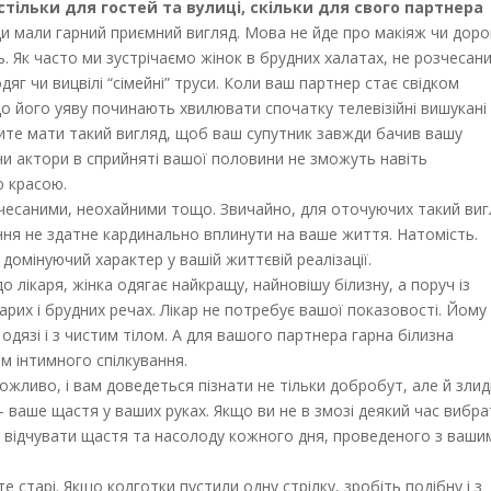
стільки для гостей та вулиці, скільки для свого партнера
ди мали гарний приємний вигляд. Мова не йде про макіяж чи доро
ь. Як часто ми зустрічаємо жінок в брудних халатах, не розчесан
дяг чи вицвілі “сімейні” труси. Коли ваш партнер стає свідком
що його уяву починають хвилювати спочатку телевізійні вишукані
мусите мати такий вигляд, щоб ваш супутник завжди бачив вашу
 чи актори в сприйняті вашої половини не зможуть навіть
ю красою.
зчесаними, неохайними тощо. Звичайно, для оточуючих такий ви
ння не здатне кардинально вплинути на ваше життя. Натомість.
домінуючий характер у вашій життєвій реалізації.
 лікаря, жінка одягає найкращу, найновішу білизну, а поруч із
арих і брудних речах. Лікар не потребує вашої показовості. Йому
дязі і з чистим тілом. А для вашого партнера гарна білизна
 інтимного спілкування.
Можливо, і вам доведеться пізнати не тільки добробут, але й злидн
 ваше щастя у ваших руках. Якщо ви не в змозі деякий час вибр
те відчувати щастя та насолоду кожного дня, проведеного з ваши
е старі. Якщо колготки пустили одну стрілку, зробіть подібну і з