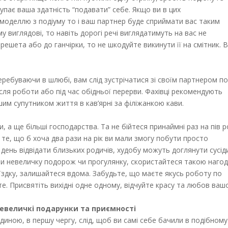
упає ваша здатність “подавати” себе. Якщо ви в цих
 моделлю з подіуму то і ваш партнер буде сприймати вас таким
у виглядові, то навіть дорогі речі виглядатимуть на вас не
 решета або до ганчірки, то не шкодуйте викинути її на смітник. 
ребуваючи в шлюбі, вам слід зустрічатися зі своїм партнером п
ля роботи або під час обідньої перерви. Фахівці рекомендують
шим супутником життя в кав’ярні за філіжанкою кави.
 а ще більші господарства. Та не бійтеся принаймні раз на пів р
 те, що б хоча два рази на рік ви мали змогу побути просто
день відвідати близьких родичів, худобу можуть доглянути сусід
ити невеличку подорож чи прогулянку, скористайтеся такою наго
оїздку, залишайтеся вдома. Забудьте, що маєте якусь роботу по
те. Присвятіть вихідні одне одному, відчуйте красу та любов ваш
 невеличкі подарунки та приємності
диною, в першу чергу, слід, щоб ви самі себе бачили в подібному