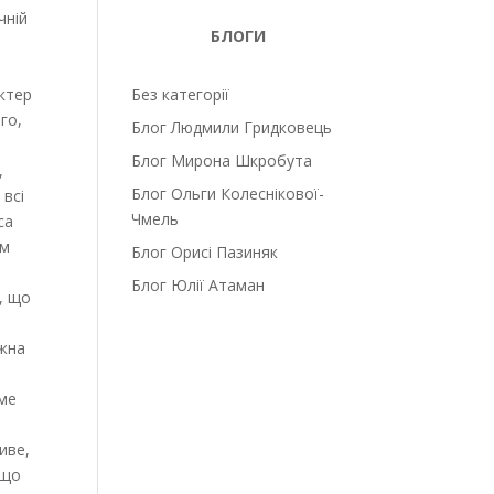
чній
БЛОГИ
ктер
Без категорії
го,
Блог Людмили Гридковець
Блог Мирона Шкробута
,
Блог Ольги Колеснікової-
 всі
Чмель
са
им
Блог Орисі Пазиняк
Блог Юлії Атаман
, що
ожна
аме
иве,
 що