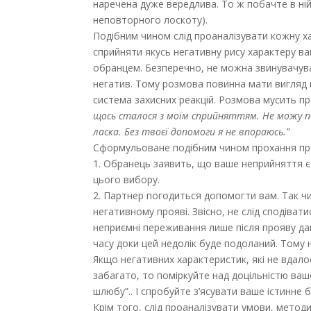
наречена дуже вередлива. То ж побачте в ній
неповторного лоскоту).
Подібним чином слід проаналізувати кожну ха
сприйняти якусь негативну рису характеру ва
обранцем. Безперечно, не можна звинувачува
негатив. Тому розмова повинна мати вигляд 
система захисних реакцій. Розмова мусить пр
щось сталося з моїм сприйняттям. Не можу по
ласка. Без твоєї допомоги я не впораюсь.”
Сформульоване подібним чином прохання про
1. Обранець заявить, що ваше неприйняття є
цього вибору.
2. Партнер погодиться допомогти вам. Так чи
негативному прояві. Звісно, не слід сподіва
неприємні переживання лише після прояву дан
часу доки цей недолік буде подоланий. Тому 
Якщо негативних характеристик, які не вдал
забагато, то поміркуйте над доцільністю вашо
шлюбу”.. І спробуйте з’ясувати ваше істинне
Крім того, слід проаналізувати умови, метод