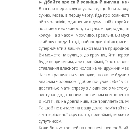
► Дбайте про свій зовнішній вигляд, не 
Ваш партнер заслуговує на те, що б ви завж
сукню. Мова, в першу чергу, йде про охайніст
або чоловіків, одягнених в домашній старий о
постійної неохайності, то цілком природно, 
красуні, а з часом, можливо, і реальні. Ви 
глибоку вроду. І тоді, найвродливіші актриси
суперничати з вашими цнотами та природно
Ви можете на вулицю, до крамниці йти неро
буде неприємним, але принаймні, їхнє ставле
ставлення власного чоловіка чи дружини має 
Часто трапляються випадки, що лише йдучи до
власним чоловіком “добре почуває себе” у ст
достатньо мати справу з людиною в чистому о
виступає додатковим еротичним компонентом
В житті, як на довгій ниві, все трапляється. 
Та щоб не випало на вашу долю, пам’ятайте –
з матеріальної скрути, то, принаймні, може
супутником.
Коли бракує грошей на нові речі, переробляйт