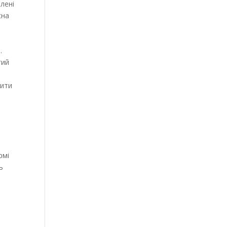
лені
сна
.
гий
лити
рмі
ь
е