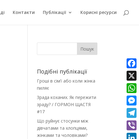
ді
Контакти
Публікації
Корисні ресурси
Пошук
Подібні публікації
Faceb
Гроші в сім’ї або коли жінка
X
пиляє
Зрада коханих. Як пережити
What
зраду? / ГОРМОН ЩАСТЯ
Messe
#17
Що руйнує стосунки між
Teleg
дівчатами та хлопцями,
жінками та чоловіками?
Viber