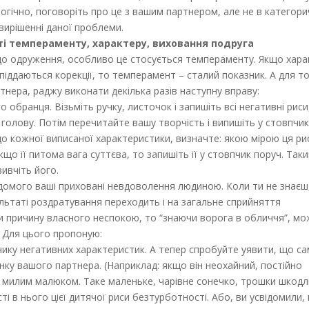
логічно, поговоріть про це з вашим партнером, але не в категори
вирішенні даної проблеми.
ті темпераменту, характеру, виховання подруга
 до одруження, особливо це стосується темпераменту. Якщо хара
піддаються корекції, то темперамент – сталий показник. А для то
нера, раджу виконати декілька разів наступну вправу:
 обранця. Візьміть ручку, листочок і запишіть всі негативні риси
у голову. Потім перечитайте вашу творчість і випишіть у стовпчик
 до кожної виписаної характеристики, визначте: якою мірою ця ри
що її питома вага суттєва, то запишіть її у стовпчик поруч. Так
ивчіть його.
відомого ваші приховані невдоволення людиною. Коли ти не знаєш
ультаті роздратування переходить і на загальне сприйняття
ти причину власного неспокою, то “знаючи ворога в обличчя”, м
 Для цього пропоную:
ику негативних характеристик. А тепер спробуйте уявити, що с
нку вашого партнера. (Наприклад: якщо він неохайний, постійно
 з милим малюком. Таке маленьке, чарівне сонечко, трошки шкодл
сті в нього цієї дитячої риси безтурботності. Або, ви усвідомили,