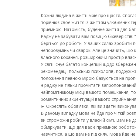
Кожна людина в житті мріє про щастя. Спогля
порівнює своє життя із життям улюблених гер
приємною. Натомість, буденне життя для бага
Раджу не забувати вам позицію біхеверістів: 
беріться до роботи. У ваших силах зробити 
непорозумінь чи сварок. Але це значить, що 
власного кохання, розширюючи простір власн
У світі існує багато концепцій щодо збереже
рекомендації польських психологів, подружж
положення певною мірою базуються на пропо
Я раджу не тільки прочитати запропонований 
найпомітнішому місці вашого помешкання, то
романтичних акцентуацій вашого сприймання 
► Окресліть обов’язки, які ви здатні виконув
В даному випадку мова не йде про чіткій розп
ви спроможні робити у власній сім’ї. Вам не 
обміркувати, що для вас є приємною роботою,
навчитися, а що вам не під силу. Мова йде не