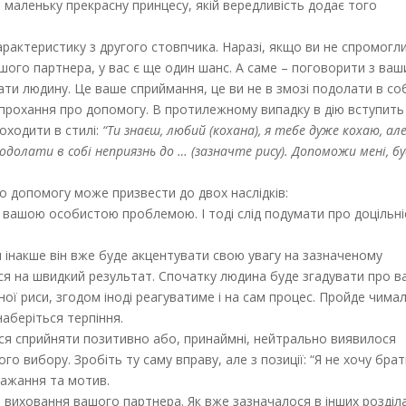
 маленьку прекрасну принцесу, якій вередливість додає того
рактеристику з другого стовпчика. Наразі, якщо ви не спромогл
шого партнера, у вас є ще один шанс. А саме – поговорити з ва
ти людину. Це ваше сприймання, це ви не в змозі подолати в со
прохання про допомогу. В протилежному випадку в дію вступить
оходити в стилі:
“Ти знаєш, любий (кохана), я тебе дуже кохаю, ал
долати в собі неприязнь до … (зазначте рису). Допоможи мені, б
 допомогу може призвести до двох наслідків:
 вашою особистою проблемою. І тоді слід подумати про доцільні
 інакше він вже буде акцентувати свою увагу на зазначеному
тися на швидкий результат. Спочатку людина буде згадувати про в
ої риси, згодом іноді реагуватиме і на сам процес. Пройде чима
наберіться терпіння.
ося сприйняти позитивно або, принаймні, нейтрально виявилося
го вибору. Зробіть ту саму вправу, але з позиції: “Я не хочу бра
 бажання та мотив.
и виховання вашого партнера. Як вже зазначалося в інших розділ