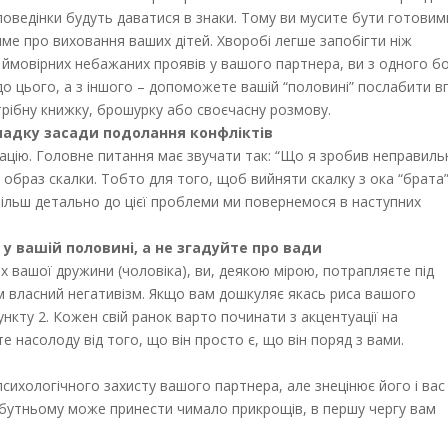
оведінки будуть даватися в знаки. Тому ви мусите бути готовим
ме про виховання ваших дітей. Хворобі легше запобігти ніж
и ймовірних небажаних проявів у вашого партнера, ви з одного б
до цього, а з іншого – допоможете вашій “половині” послабити в
рібну книжку, брошурку або своєчасну розмову.
падку засади подолання конфліктів
ацію. Головне питання має звучати так: “Що я зробив неправиль
й образ скалки. Тобто для того, щоб вийняти скалку з ока “брата
. Більш детально до цієї проблеми ми повернемося в наступних
у вашій половині, а не згадуйте про вади
 вашої дружини (чоловіка), ви, деякою мірою, потрапляєте під
 власний негативізм. Якщо вам дошкуляє якась риса вашого
ункту 2. Кожен свій ранок варто починати з акцентуації на
те насолоду від того, що він просто є, що він поряд з вами.
психологічного захисту вашого партнера, але знецінює його і вас
йбутньому може принести чимало прикрощів, в першу чергу вам