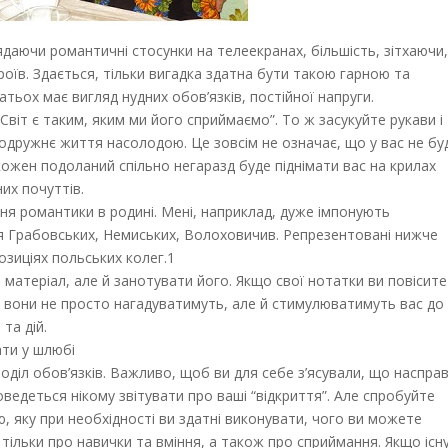
даючи романтичні стосунки на телеекранах, більшість, зітхаючи
оїв. Здається, тільки вигадка здатна бути такою гарною та
тьох має вигляд нудних обов’язків, постійної напруги.
“Світ є таким, яким ми його сприймаємо”. То ж засукуйте рукави і
подружнє життя насолодою. Це зовсім не означає, що у вас не бу
кожен подоланий спільно негаразд буде піднімати вас на крилах
их почуттів.
ння романтики в родині. Мені, наприклад, дуже імпонують
я Грабовських, Немиських, Волоховичив. Репрезентовані нижче
зиціях польських колег.1
матеріал, але й занотувати його. Якщо свої нотатки ви повісите
 вони не просто нагадуватимуть, але й стимулюватимуть вас до
та дій.
ати у шлюбі
оділ обов’язків. Важливо, щоб ви для себе з’ясували, що насправ
доведеться нікому звітувати про ваші “відкриття”. Але спробуйте
 яку при необхідності ви здатні виконувати, чого ви можете
 тільки про навички та вміння, а також про сприймання. Якщо існ