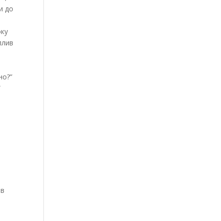
и до
оку
плив
но?”
”
 в