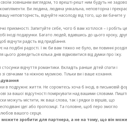
і своїм зовнішнім виглядом, то врешті-решт ним будуть не задово
 компліменти. Ви людина, людина унікальна, неповторна і прекра
е вашу неповторність, відчуйте насолоду від того, що ви бачите у
кі приємності. Запитуйте себе, чого б вам хотілося – і робіть це
собі іноді подарунки. Багато людей, вдавшись до цього кроку, дру
об відчути радість від придбання.
на подібні радості. І як би вам тяжко не було, ви повинні розді
ля цього доведеться кілька днів відмовитися від думки про їжу.
стосунки відчуття романтики. Вкладіть раніше дітей спати і
зі свічками та ніжною музикою. Тільки ви і ваше кохання.
гадування
и в подружнє життя. Не соромтесь хоча б іноді, в письмовій фо
рові за вашої відсутності поміркувати над вашими словами. Пишіт
ки можуть містити, як ваші слова, так і рядки із віршів, що
есподівані ідеї або пропозиції. Та головне, щоб перо змогло
а любов вашого серця.
можете зробити для партнера, а не на тому, що він мож