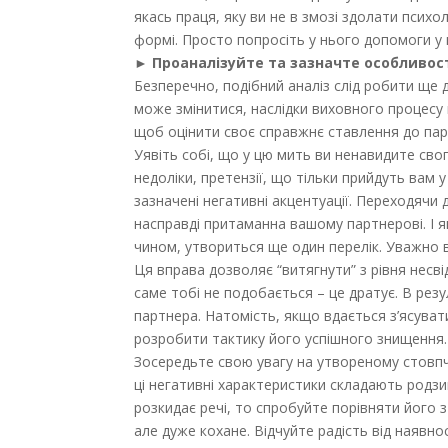
якась праця, яку ви не в змозі здолати психо
формі. Просто попросіть у нього допомоги у 
► Проаналізуйте та зазначте особливос
Безперечно, подібний аналіз слід робити ще
може змінитися, наслідки виховного процесу 
щоб оцінити своє справжнє ставлення до парт
Уявіть собі, що у цю мить ви ненавидите свого
недоліки, претензії, що тільки прийдуть вам 
зазначені негативні акцентуації. Переходячи
насправді притаманна вашому партнерові. І як
чином, утвориться ще один перелік. Уважно в
Ця вправа дозволяє “витягнути” з рівня нес
саме тобі не подобається – це дратує. В рез
партнера. Натомість, якщо вдається з’ясува
розробити тактику його успішного знищення.
Зосередьте свою увагу на утвореному стовпч
ці негативні характеристики складають родзи
розкидає речі, то спробуйте порівняти його
але дуже кохане. Відчуйте радість від наявно