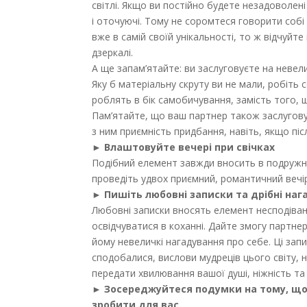
світлі. Якщо ви постійно будете незадоволен
і оточуючі. Тому не соромтеся говорити собі
вже в самій своїй унікальності, то ж відчуйт
дзеркалі.
А ще запам’ятайте: ви заслуговуєте на невелич
Яку б матеріальну скруту ви не мали, робіть 
роблять в бік самобичування, замість того, щ
Пам’ятайте, що ваш партнер також заслуговує 
з ним приємність придбання, навіть, якщо піс
► Влаштовуйте вечері при свічках
Подібний елемент завжди вносить в подружні 
проведіть удвох приємний, романтичний вечір 
► Пишіть любовні записки та дрібні на
Любовні записки вносять елемент несподіванк
освідчуватися в коханні. Дайте змогу партне
йому невеличкі нагадування про себе. Ці запис
сподобалися, вислови мудреців цього світу, н
передати хвилювання вашої душі, ніжність т
► Зосереджуйтеся подумки на тому, що 
зробити для вас