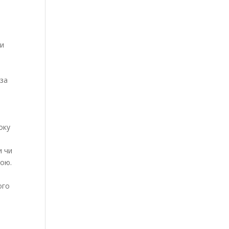
Ви
оза
оку
и чи
дою.
ого