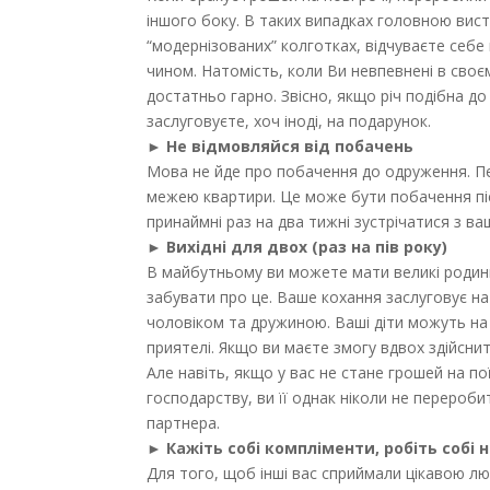
іншого боку. В таких випадках головною вист
“модернізованих” колготках, відчуваєте себе
чином. Натомість, коли Ви невпевнені в своєм
достатньо гарно. Звісно, якщо річ подібна до
заслуговуєте, хоч іноді, на подарунок.
► Не відмовляйся від побачень
Мова не йде про побачення до одруження. Пе
межею квартири. Це може бути побачення піс
принаймні раз на два тижні зустрічатися з ва
► Вихідні для двох (раз на пів року)
В майбутньому ви можете мати великі родини,
забувати про це. Ваше кохання заслуговує на
чоловіком та дружиною. Ваші діти можуть на 
приятелі. Якщо ви маєте змогу вдвох здійсн
Але навіть, якщо у вас не стане грошей на п
господарству, ви її однак ніколи не перероби
партнера.
► Кажіть собі компліменти, робіть собі
Для того, щоб інші вас сприймали цікавою лю