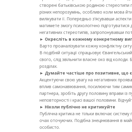
створені батьківською родиною стереотипи п
різних непорозумінь, особливо коли мова йти
вилікувати її. Попередньо з’ясувавши аспект
матимете змогу психологічно підготуватися 
негативних стереотипів, запропонувавши пот
► Окресліть в кожному конкретному ви
Варто проаналізувати кожну конфліктну ситу
В подібній ситуації спрацьовує Євангельськи
свого, слід звільнити власне око від колоди
розділах.
► Думайте частіше про позитивне, що є 
Акцентуючи свою увагу на негативних проявах
вплив самонавіювання, посилюючи тим самим
партнера, зробіть другу половину вправи із п
неповторності і красі вашої половини. Відчуй
► Ніколи публічно не критикуйте
Публічна критика не тільки включає систему 
очах оточуючих. Подібна знецінювання в ма
особисто.