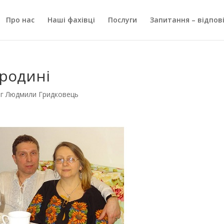
Про нас
Наші фахівці
Послуги
Запитання – відпові
 родині
г Людмили Гридковець